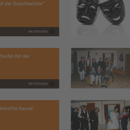
f der Geschlechter“
WEITERLESEN
Teufel mit der
“
WEITERLESEN
gmischte Sauna“