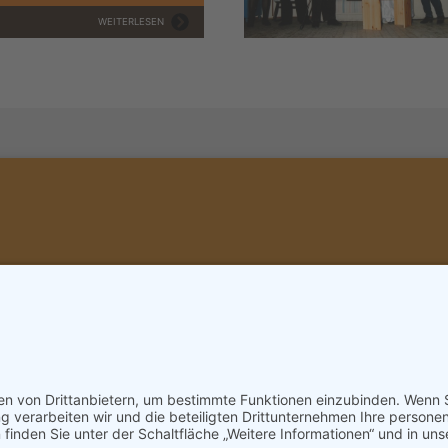
WEITERLESEN
THEATE
Sabrina Schre
+43 676 
sabrina.k