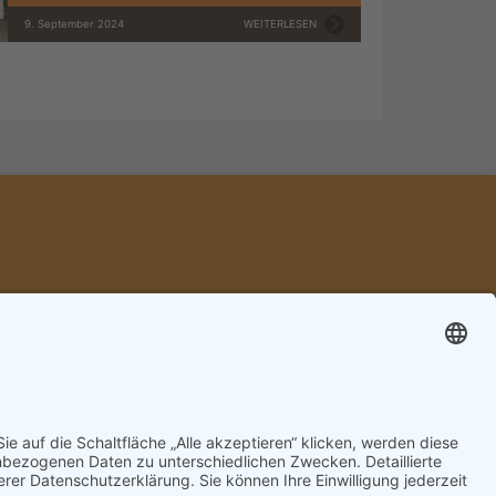
9. September 2024
WEITERLESEN
RGRUPPE DELLACH
ttlinger
6514316
orenjak@gmx.at