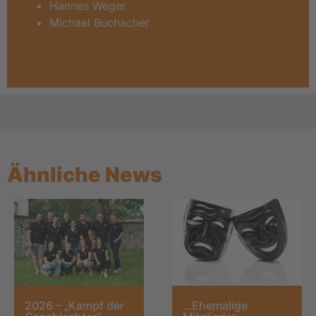
Hannes Weger
Michael Buchacher
Ähnliche News
2026 – „Kampf der
…Ehemalige