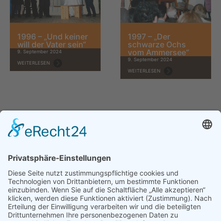
1996 – „Und keiner
1997 – „Der
will der Vater sein“
schwarze Ochs
vom Ammersee“
9. September 2024
9. September 2024
WEITERLESEN
WEITERLESEN
THEATERGRUPPE DELLACH
Sabrina Schrettlinger