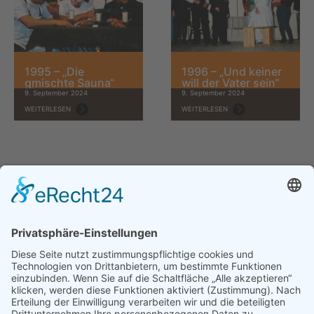
1995 – „Die
1996 – „Und keiner
gmischte Sauna“
will der Vater sein“
9. September 2024
9. September 2024
WEITERLESEN
WEITERLESEN
THEATERGRUPPE DELLACH