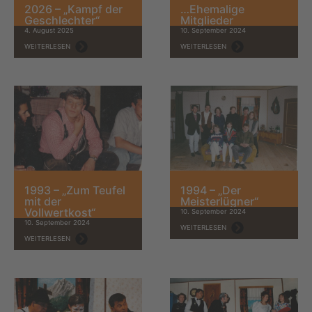
2026 – „Kampf der
…Ehemalige
Geschlechter“
Mitglieder
4. August 2025
10. September 2024
WEITERLESEN
WEITERLESEN
1993 – „Zum Teufel
1994 – „Der
mit der
Meisterlügner“
Vollwertkost“
10. September 2024
10. September 2024
WEITERLESEN
WEITERLESEN