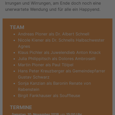
Irrungen und Wirrungen, am Ende doch noch eine
unerwartete Wendung und für alle ein Happyend.
TEAM
Andreas Ploner als Dr. Albert Schnell
Nicole Kiener als Dr. Schnells Halbschwester
Agnes
Klaus Pichler als Juwelendieb Anton Knack
Julia Philippitsch als Dolores Ambroselli
Martin Ploner als Paul Tölpel
Hans Peter Kreuzberger als Gemeindepfarrer
Gustav Schwarz
Sonja Kanzian als Baronin Renate von
Rabenstein
Birgit Fankhauser als Souffleuse
TERMINE
Samstag, 10. November 2018
um
15:00 Uhr