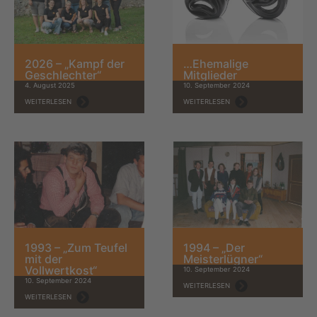
2026 – „Kampf der
…Ehemalige
Geschlechter“
Mitglieder
4. August 2025
10. September 2024
WEITERLESEN
WEITERLESEN
1993 – „Zum Teufel
1994 – „Der
mit der
Meisterlügner“
Vollwertkost“
10. September 2024
10. September 2024
WEITERLESEN
WEITERLESEN