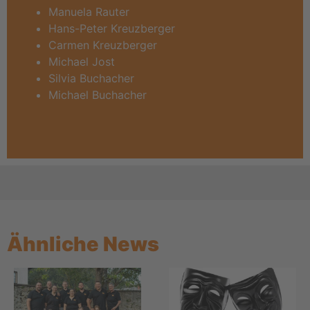
Manuela Rauter
Hans-Peter Kreuzberger
Carmen Kreuzberger
Michael Jost
Silvia Buchacher
Michael Buchacher
Ähnliche News