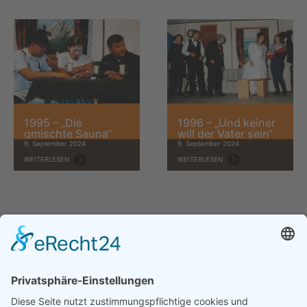
1995 – „Die
1996 – „Und keiner
gmischte Sauna“
will der Vater sein“
9. September 2024
9. September 2024
WEITERLESEN
WEITERLESEN